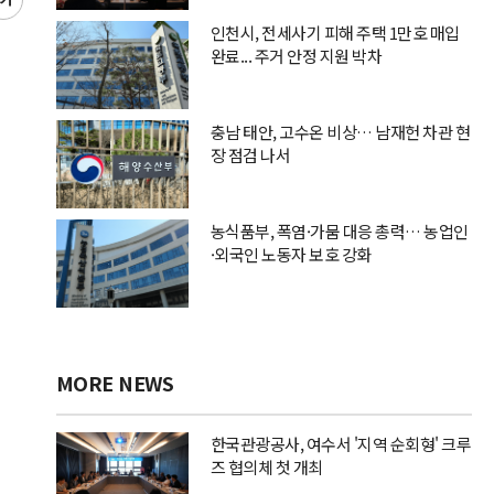
글
씨
인천시, 전세사기 피해 주택 1만호 매입
키
완료... 주거 안정 지원 박차
우
기
충남 태안, 고수온 비상… 남재헌 차관 현
장 점검 나서
농식품부, 폭염·가뭄 대응 총력… 농업인
·외국인 노동자 보호 강화
MORE NEWS
한국관광공사, 여수서 '지역 순회형' 크루
즈 협의체 첫 개최