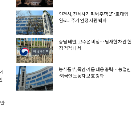
인천시, 전세사기 피해 주택 1만호 매입
완료... 주거 안정 지원 박차
충남 태안, 고수온 비상… 남재헌 차관 현
장 점검 나서
농식품부, 폭염·가뭄 대응 총력… 농업인
서
·외국인 노동자 보호 강화
인
천만