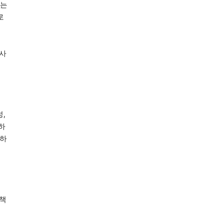
없는
로
험사
,
하
거하
상책