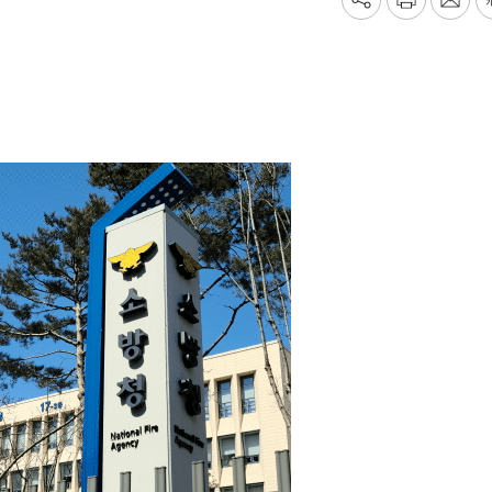
기
프
메
사
린
일
공
트
보
유
내
하
기
기