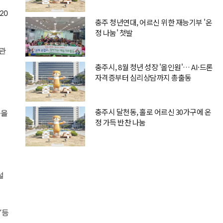
20
충주 청년연대, 어르신 위한 재능기부 '온
정 나눔' 첫발
관
충주시, 8월 청년 성장 '올인원'… AI·드론
자격증부터 심리상담까지 총출동
충주시 달천동, 홀로 어르신 30가구에 온
동을
정 가득 반찬 나눔
설
’등