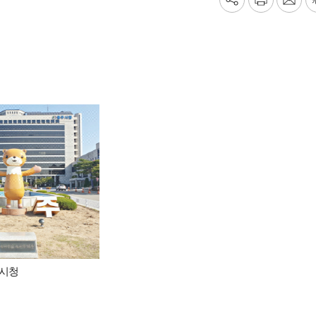
기
프
메
사
린
일
공
트
보
유
내
하
기
기
 시청