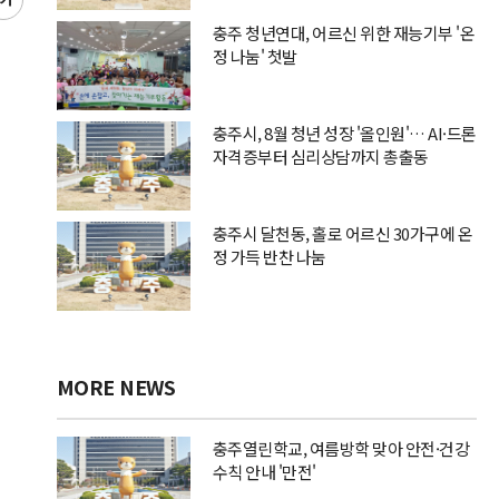
글
씨
충주 청년연대, 어르신 위한 재능기부 '온
키
정 나눔' 첫발
우
기
충주시, 8월 청년 성장 '올인원'… AI·드론
자격증부터 심리상담까지 총출동
충주시 달천동, 홀로 어르신 30가구에 온
정 가득 반찬 나눔
MORE NEWS
충주열린학교, 여름방학 맞아 안전·건강
수칙 안내 '만전'