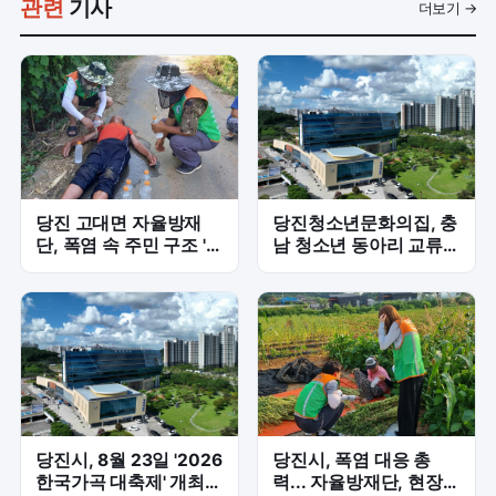
관련
기사
더보기 →
당진 고대면 자율방재
당진청소년문화의집, 충
단, 폭염 속 주민 구조 '골
남 청소년 동아리 교류
든타임 사수'
'첫 발'
당진시, 8월 23일 '2026
당진시, 폭염 대응 총
한국가곡 대축제' 개최…
력... 자율방재단, 현장서