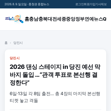
2026. 8. 9. 일요일 · 충청권 종합뉴스
로그인
회원가입
기사제보
홈
충남
충북
대전
세종
중앙정부
연예
뉴스QT
홈
›
당진시
당진시
2026 댄싱 스테이지 in 당진 예선 막
바지 돌입 …“관객 투표로 본선행 결
정한다”
6일·13일 각 8팀 출전… 총 4장의 마지막 본선행
티켓 놓고 격돌