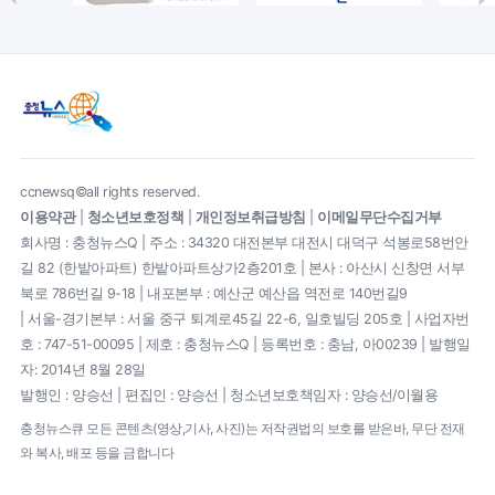
ccnewsq©all rights reserved.
이용약관
|
청소년보호정책
|
개인정보취급방침
|
이메일무단수집거부
회사명 : 충청뉴스Q | 주소 : 34320 대전본부 대전시 대덕구 석봉로58번안
길 82 (한밭아파트) 한밭아파트상가2층201호 | 본사 : 아산시 신창면 서부
북로 786번길 9-18 | 내포본부 : 예산군 예산읍 역전로 140번길9
| 서울-경기본부 : 서울 중구 퇴계로45길 22-6, 일호빌딩 205호 | 사업자번
호 : 747-51-00095 | 제호 : 충청뉴스Q | 등록번호 : 충남, 아00239 | 발행일
자: 2014년 8월 28일
발행인 : 양승선 | 편집인 : 양승선 | 청소년보호책임자 : 양승선/이월용
충청뉴스큐 모든 콘텐츠(영상,기사, 사진)는 저작권법의 보호를 받은바, 무단 전재
와 복사, 배포 등을 금합니다