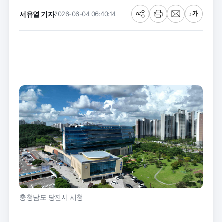
서유열 기자
2026-06-04 06:40:14
공
프
메
글
유
린
일
씨
트
크
기
충청남도 당진시 시청