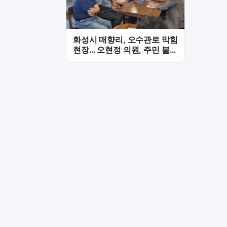
화성시 매향리, 오수관로 막힘
현장… 오현정 의원, 주민 불편
해소 긴급 점검