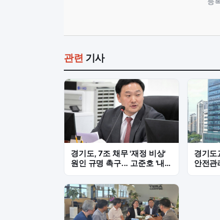
등록
관련
기사
경기도, 7조 채무 '재정 비상'
경기도교
원인 규명 촉구... 고준호 '내
안전관리
부 책임' 집중 질타
만반 