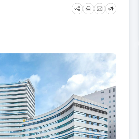
공
프
메
글
유
린
일
씨
트
크
기