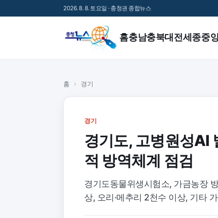
2026. 8. 8. 토요일 · 충청권 종합뉴스
홈
충남
충북
대전
세종
중
홈
›
경기
경기
경기도, 고병원성AI
적 방역체계 점검
경기도동물위생시험소, 가금농장 방역실
상, 오리·메추리 2천수 이상, 기타 