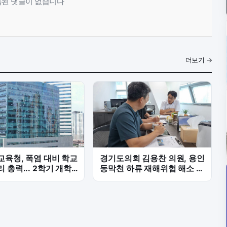
된 댓글이 없습니다
더보기 →
육청, 폭염 대비 학교
경기도의회 김용찬 의원, 용인
 총력... 2학기 개학
동막천 하류 재해위험 해소 위
준비
한 하천정비 속도전