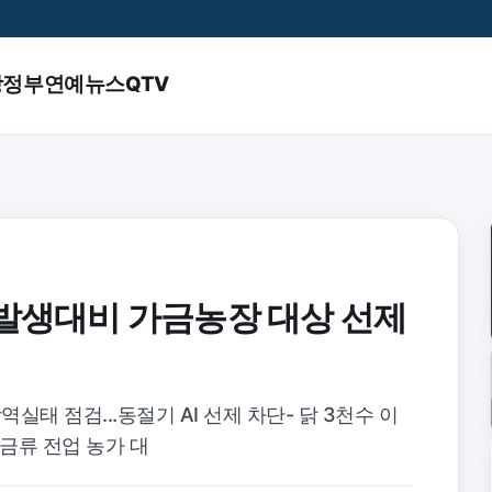
앙정부
연예
뉴스QTV
 발생대비 가금농장 대상 선제
태 점검...동절기 AI 선제 차단- 닭 3천수 이
가금류 전업 농가 대