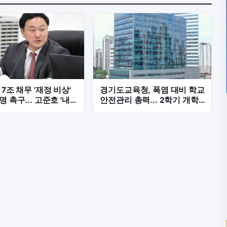
 7조 채무 '재정 비상'
경기도교육청, 폭염 대비 학교
 촉구... 고준호 '내
안전관리 총력... 2학기 개학
' 집중 질타
만반 준비