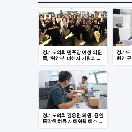
경기도의회 민주당 여성 의원
경기도,
들, '위안부' 피해자 기림의 날
원인 규명
기념식 참석
부 책임
경기도의회 김용찬 의원, 용인
동막천 하류 재해위험 해소 위
한 하천정비 속도전