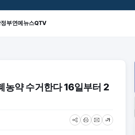
앙정부
연예
뉴스QTV
폐농약 수거한다 16일부터 2
공
프
메
글
유
린
일
씨
트
크