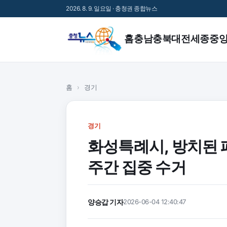
2026. 8. 9. 일요일 · 충청권 종합뉴스
홈
충남
충북
대전
세종
중
홈
›
경기
경기
화성특례시, 방치된 
주간 집중 수거
양승갑 기자
2026-06-04 12:40:47