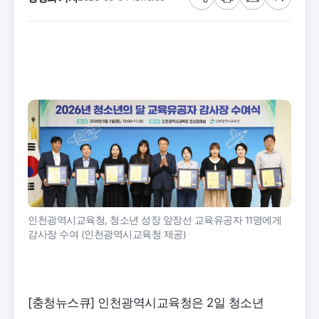
공
프
메
글
유
린
일
씨
트
크
기
인천광역시교육청, 청소년 성장 앞장선 교육유공자 11명에게
감사장 수여 (인천광역시교육청 제공)
[충청뉴스큐] 인천광역시교육청은 2일 청소년