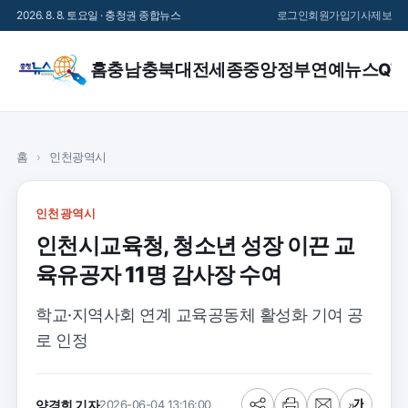
2026. 8. 8. 토요일 · 충청권 종합뉴스
로그인
회원가입
기사제보
홈
충남
충북
대전
세종
중앙정부
연예
뉴스QT
홈
›
인천광역시
인천광역시
인천시교육청, 청소년 성장 이끈 교
육유공자 11명 감사장 수여
학교·지역사회 연계 교육공동체 활성화 기여 공
로 인정
양경희 기자
2026-06-04 13:16:00