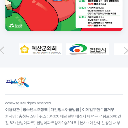
ccnewsq©all rights reserved.
이용약관
|
청소년보호정책
|
개인정보취급방침
|
이메일무단수집거부
회사명 : 충청뉴스Q | 주소 : 34320 대전본부 대전시 대덕구 석봉로58번안
길 82 (한밭아파트) 한밭아파트상가2층201호 | 본사 : 아산시 신창면 서부