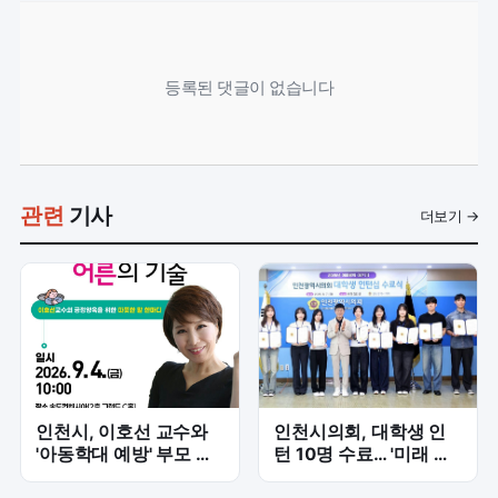
등록된 댓글이 없습니다
관련
기사
더보기 →
인천시, 이호선 교수와
인천시의회, 대학생 인
'아동학대 예방' 부모 특
턴 10명 수료… '미래 인
강 개최... 긍정 양육 기
재' 의정 경험 쌓다