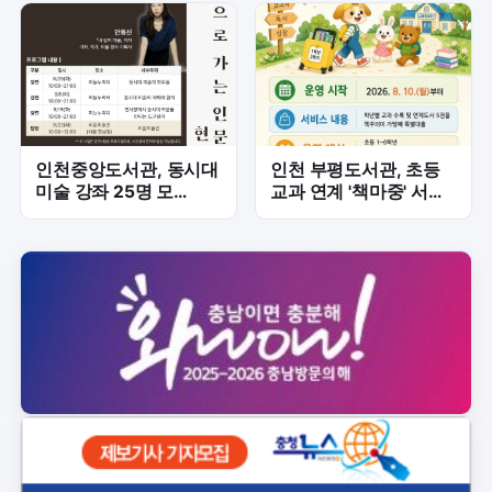
술 전수
인천중앙도서관, 동시대
인천 부평도서관, 초등
미술 강좌 25명 모
교과 연계 '책마중' 서비
집…'지금, 여기의 미술'
스 본격 운영
탐구