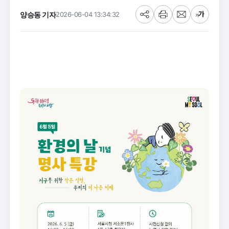
양승동 기자
2026-06-04 13:34:32
공
프
메
글
유
린
일
씨
트
크
기