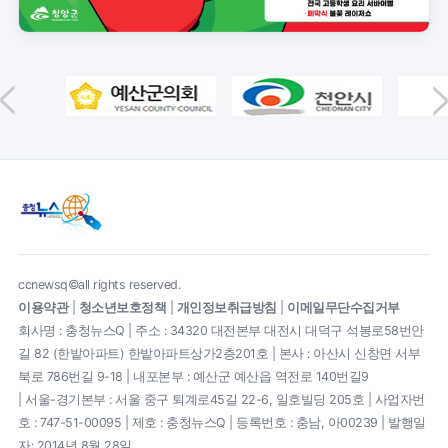
ccnewsq©all rights reserved.
이용약관
|
청소년보호정책
|
개인정보취급방침
|
이메일무단수집거부
회사명 : 충청뉴스Q | 주소 : 34320 대전본부 대전시 대덕구 석봉로58번안
길 82 (한밭아파트) 한밭아파트상가2층201호 | 본사 : 아산시 신창면 서부
북로 786번길 9-18 | 내포본부 : 예산군 예산읍 역전로 140번길9
| 서울-경기본부 : 서울 중구 퇴계로45길 22-6, 일호빌딩 205호 | 사업자번
호 : 747-51-00095 | 제호 : 충청뉴스Q | 등록번호 : 충남, 아00239 | 발행일
자: 2014년 8월 28일