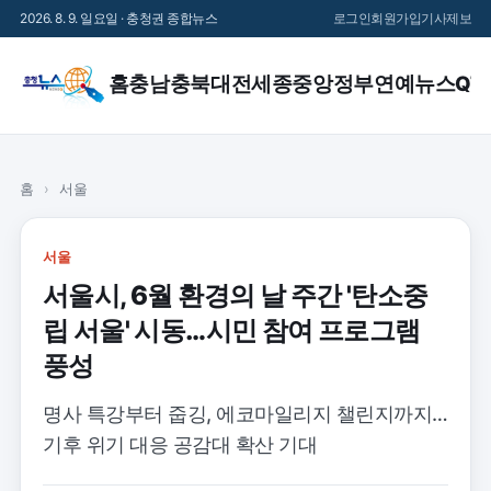
2026. 8. 9. 일요일 · 충청권 종합뉴스
로그인
회원가입
기사제보
홈
충남
충북
대전
세종
중앙정부
연예
뉴스QT
홈
›
서울
서울
서울시, 6월 환경의 날 주간 '탄소중
립 서울' 시동…시민 참여 프로그램
풍성
명사 특강부터 줍깅, 에코마일리지 챌린지까지…
기후 위기 대응 공감대 확산 기대