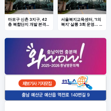
마포구 신촌 3지구, 42
서울복지교육센터, '1의
층 복합단지 개발 본격
복지' 살롱 3회 운영... 현
화… 통합심의 조건부 의
장 지속가능성 모색
결