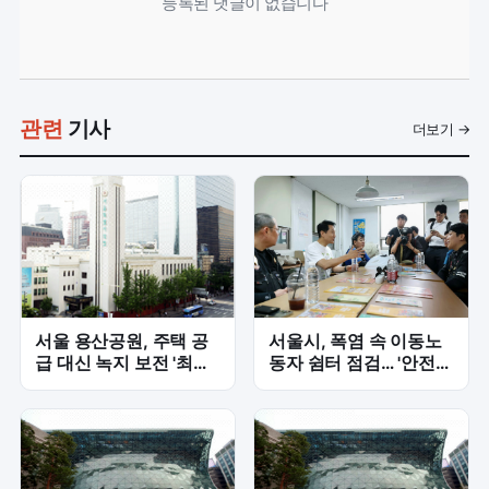
등록된 댓글이 없습니다
관련
기사
더보기 →
서울 용산공원, 주택 공
서울시, 폭염 속 이동노
급 대신 녹지 보전 '최유
동자 쉼터 점검… '안전시
희 의원' 반대 목소리
설' 강조