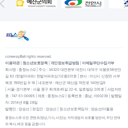
ccnewsq©all rights reserved.
이용약관
|
청소년보호정책
|
개인정보취급방침
|
이메일무단수집거부
회사명 : 충청뉴스Q | 주소 : 34320 대전본부 대전시 대덕구 석봉로58번안
길 82 (한밭아파트) 한밭아파트상가2층201호 | 본사 : 아산시 신창면 서부
북로 786번길 9-18 | 내포본부 : 예산군 예산읍 역전로 140번길9
| 서울-경기본부 : 서울 중구 퇴계로45길 22-6, 일호빌딩 205호 | 사업자번
호 : 747-51-00095 | 제호 : 충청뉴스Q | 등록번호 : 충남, 아00239 | 발행일
자: 2014년 8월 28일
발행인 : 양승선 | 편집인 : 양승선 | 청소년보호책임자 : 양승선/이월용
충청뉴스큐 모든 콘텐츠(영상,기사, 사진)는 저작권법의 보호를 받은바, 무단 전재
와 복사, 배포 등을 금합니다