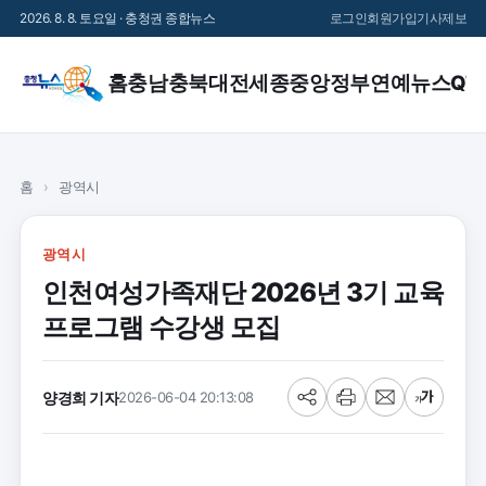
2026. 8. 8. 토요일 · 충청권 종합뉴스
로그인
회원가입
기사제보
홈
충남
충북
대전
세종
중앙정부
연예
뉴스QT
홈
›
광역시
광역시
인천여성가족재단 2026년 3기 교육
프로그램 수강생 모집
양경희 기자
2026-06-04 20:13:08
공
프
메
글
유
린
일
씨
트
크
기