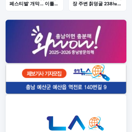
페스티벌' 개막... 이틀간
장 주변 칡덩굴 238㏊
열대야 탈출 축제
제거 완료