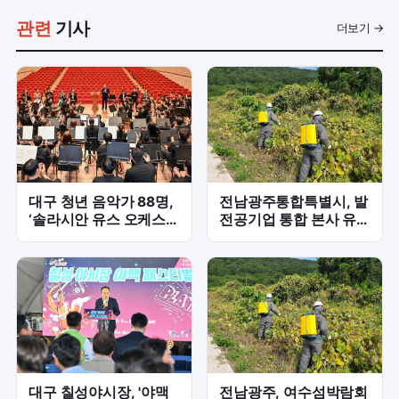
관련
기사
더보기 →
대구 청년 음악가 88명,
전남광주통합특별시, 발
‘솔라시안 유스 오케스트
전공기업 통합 본사 유치
라’ 콘서트 대성황
'총력전'
대구 칠성야시장, '야맥
전남광주, 여수섬박람회