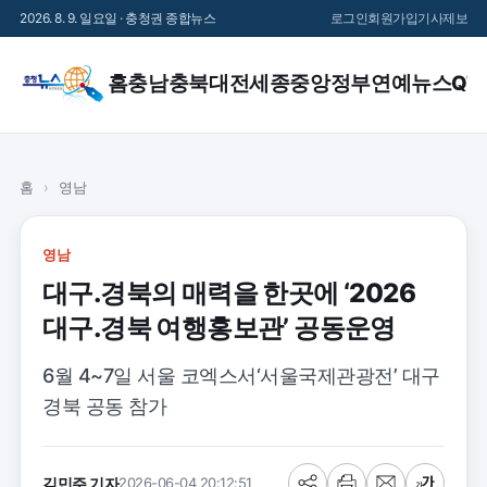
2026. 8. 9. 일요일 · 충청권 종합뉴스
로그인
회원가입
기사제보
홈
충남
충북
대전
세종
중앙정부
연예
뉴스QT
홈
›
영남
영남
대구․경북의 매력을 한곳에 ‘2026
대구․경북 여행홍보관’ 공동운영
6월 4~7일 서울 코엑스서‘서울국제관광전’ 대구
경북 공동 참가
김민주 기자
2026-06-04 20:12:51