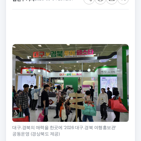
공
프
메
글
유
린
일
씨
트
크
기
대구․경북의 매력을 한곳에 ‘2026 대구․경북 여행홍보관’
공동운영 (경상북도 제공)