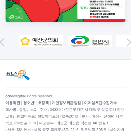
ccnewsq©all rights reserved.
이용약관
|
청소년보호정책
|
개인정보취급방침
|
이메일무단수집거부
회사명 : 충청뉴스Q | 주소 : 34320 대전본부 대전시 대덕구 석봉로58번안
길 82 (한밭아파트) 한밭아파트상가2층201호 | 본사 : 아산시 신창면 서부
북로 786번길 9-18 | 내포본부 : 예산군 예산읍 역전로 140번길9
| 서울-경기본부 : 서울 중구 퇴계로45길 22-6, 일호빌딩 205호 | 사업자번