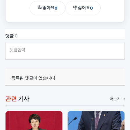
👍 좋아요
👎 싫어요
0
0
댓글
0
댓글입력
등록된 댓글이 없습니다
관련
기사
더보기 →