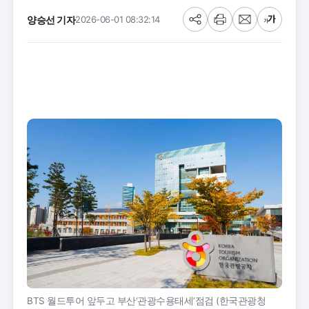
양승선 기자
2026-06-01 08:32:14
공
프
메
글
유
린
일
씨
트
크
기
BTS 월드투어 앞두고 부산‘관광수용태세’점검 (한국관광청