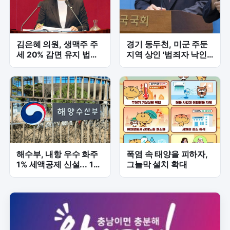
김은혜 의원, 생맥주 주
경기 동두천, 미군 주둔
세 20% 감면 유지 법안
지역 상인 '범죄자 낙인'
대표 발의
반발…김성원 의원, KBS
보도 정정·전수조사 철
회 촉구
해수부, 내항 우수 화주
폭염 속 태양을 피하자,
1% 세액공제 신설... 16
그늘막 설치 확대
0개 기업 혜택 기대