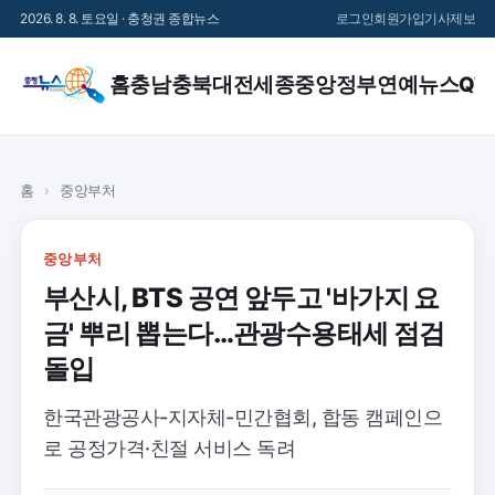
2026. 8. 8. 토요일 · 충청권 종합뉴스
로그인
회원가입
기사제보
홈
충남
충북
대전
세종
중앙정부
연예
뉴스QT
홈
›
중앙부처
중앙부처
부산시, BTS 공연 앞두고 '바가지 요
금' 뿌리 뽑는다…관광수용태세 점검
돌입
한국관광공사-지자체-민간협회, 합동 캠페인으
로 공정가격·친절 서비스 독려