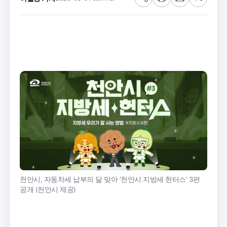
공
프
메
글
유
린
일
씨
트
크
기
천안시, 자동차세 납부의 달 맞아 ‘천안시 지방세 헌터스’ 3편
공개 (천안시 제공)