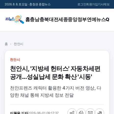
2026. 8. 8. 토요일 · 충청권 종합뉴스
로그인
회원가입
기사제보
홈
충남
충북
대전
세종
중앙정부
연예
뉴스QT
홈
›
천안시
천안시
천안시, '지방세 헌터스' 자동차세편
공개...성실납세 문화 확산 '시동'
천안프렌즈 캐릭터 활용한 4가지 버전 영상, 다
양한 채널 통해 지방세 정보 전달
이월용 기자
2026-06-01 09:17:37