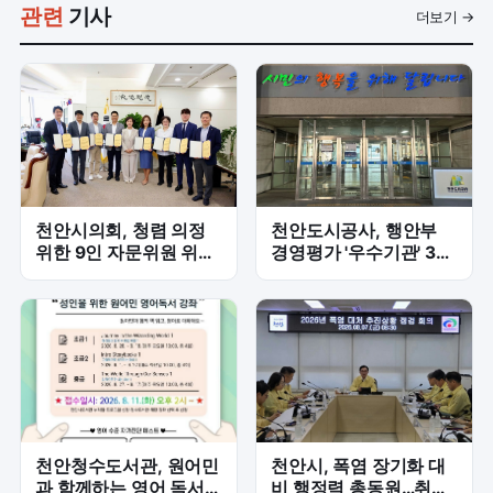
관련
기사
더보기 →
천안시의회, 청렴 의정
천안도시공사, 행안부
위한 9인 자문위원 위촉
경영평가 '우수기관' 3년
'본격 시동'
만에 재선정
천안청수도서관, 원어민
천안시, 폭염 장기화 대
과 함께하는 영어 독서·
비 행정력 총동원…취약