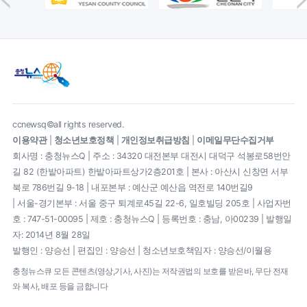
ccnewsq©all rights reserved.
이용약관
|
청소년보호정책
|
개인정보취급방침
|
이메일무단수집거부
회사명 : 충청뉴스Q | 주소 : 34320 대전본부 대전시 대덕구 석봉로58번안
길 82 (한밭아파트) 한밭아파트상가2층201호 | 본사 : 아산시 신창면 서부
북로 786번길 9-18 | 내포본부 : 예산군 예산읍 역전로 140번길9
| 서울-경기본부 : 서울 중구 퇴계로45길 22-6, 일호빌딩 205호 | 사업자번
호 : 747-51-00095 | 제호 : 충청뉴스Q | 등록번호 : 충남, 아00239 | 발행일
자: 2014년 8월 28일
발행인 : 양승선 | 편집인 : 양승선 | 청소년보호책임자 : 양승선/이월용
충청뉴스큐 모든 콘텐츠(영상,기사, 사진)는 저작권법의 보호를 받은바, 무단 전재
와 복사, 배포 등을 금합니다