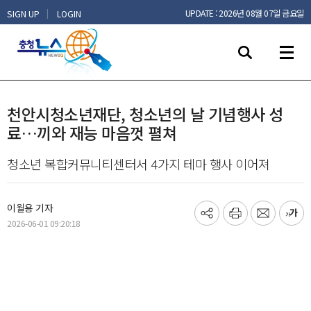
|
UPDATE : 2026년 08월 07일 금요일
SIGN UP
LOGIN
천안시청소년재단, 청소년의 날 기념행사 성
료…끼와 재능 마음껏 펼쳐
청소년 복합커뮤니티센터서 4가지 테마 행사 이어져
이월용 기자
기
프
메
글
2026-06-01 09:20:18
사
린
일
씨
공
트
보
키
유
내
우
하
기
기
기