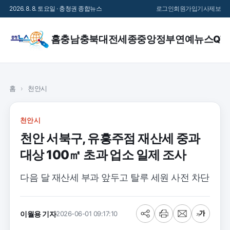
2026. 8. 8. 토요일 · 충청권 종합뉴스
로그인
회원가입
기사제보
홈
충남
충북
대전
세종
중앙정부
연예
뉴스QT
홈
›
천안시
천안시
천안 서북구, 유흥주점 재산세 중과
대상 100㎡ 초과 업소 일제 조사
다음 달 재산세 부과 앞두고 탈루 세원 사전 차단
이월용 기자
2026-06-01 09:17:10
공
프
메
글
유
린
일
씨