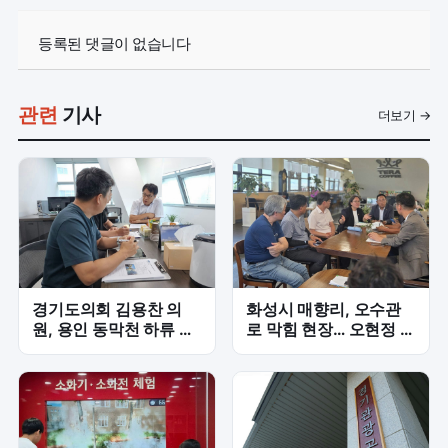
등록된 댓글이 없습니다
관련
기사
더보기 →
경기도의회 김용찬 의
화성시 매향리, 오수관
원, 용인 동막천 하류 재
로 막힘 현장… 오현정 의
해위험 해소 위한 하천정
원, 주민 불편 해소 긴급
비 속도전
점검