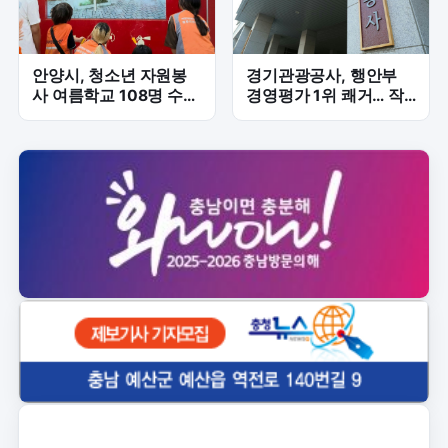
안양시, 청소년 자원봉
경기관광공사, 행안부
사 여름학교 108명 수
경영평가 1위 쾌거… 작
료…나눔 가치 배우다
년 5위서 '껑충'