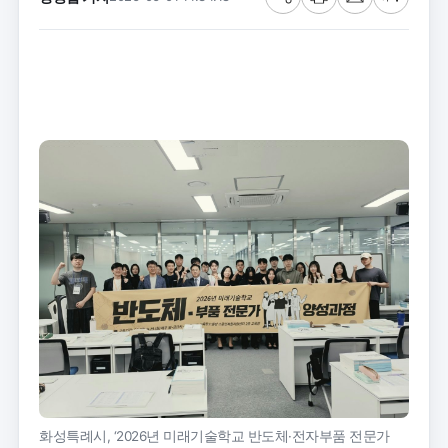
공
프
메
글
유
린
일
씨
트
크
기
화성특례시, ‘2026년 미래기술학교 반도체·전자부품 전문가