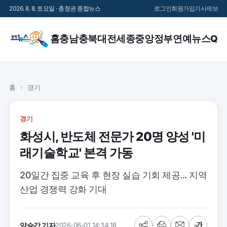
2026. 8. 8. 토요일 · 충청권 종합뉴스
로그인
회원가입
기사제보
홈
충남
충북
대전
세종
중앙정부
연예
뉴스QT
홈
›
경기
경기
화성시, 반도체 전문가 20명 양성 '미
래기술학교' 본격 가동
20일간 집중 교육 후 현장 실습 기회 제공... 지역
산업 경쟁력 강화 기대
양승갑 기자
2026-06-01 14:34:18