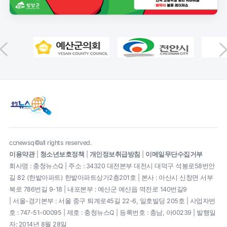
ccnewsq©all rights reserved.
이용약관
|
청소년보호정책
|
개인정보취급방침
|
이메일무단수집거부
회사명 : 충청뉴스Q | 주소 : 34320 대전본부 대전시 대덕구 석봉로58번안
길 82 (한밭아파트) 한밭아파트상가2층201호 | 본사 : 아산시 신창면 서부
북로 786번길 9-18 | 내포본부 : 예산군 예산읍 역전로 140번길9
| 서울-경기본부 : 서울 중구 퇴계로45길 22-6, 일호빌딩 205호 | 사업자번
호 : 747-51-00095 | 제호 : 충청뉴스Q | 등록번호 : 충남, 아00239 | 발행일
자: 2014년 8월 28일