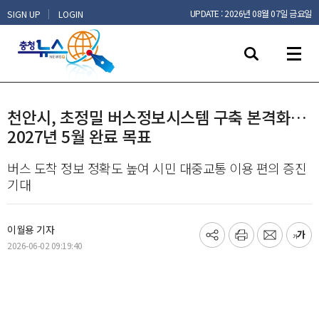
|
UPDATE : 2026년 08월 07일 금요일
SIGN UP
LOGIN
천안시, 초정밀 버스정보시스템 구축 본격화…
2027년 5월 완료 목표
버스 도착 정보 정확도 높여 시민 대중교통 이용 편의 증진
기대
이월용 기자
기
프
메
글
2026-06-02 09:19:40
사
린
일
씨
공
트
보
키
유
내
우
하
기
기
기