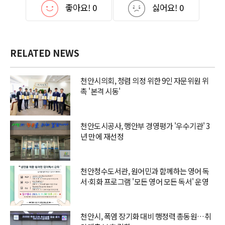
좋아요!
0
싫어요!
0
RELATED NEWS
천안시의회, 청렴 의정 위한 9인 자문위원 위
촉 '본격 시동'
천안도시공사, 행안부 경영평가 '우수기관' 3
년 만에 재선정
천안청수도서관, 원어민과 함께하는 영어 독
서·회화 프로그램 '모든 영어 모든 독서' 운영
천안시, 폭염 장기화 대비 행정력 총동원…취