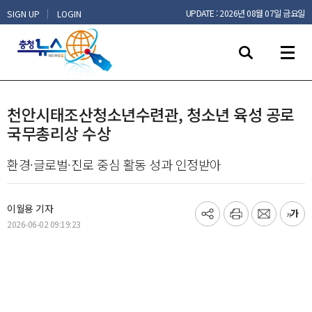
|
UPDATE : 2026년 08월 07일 금요일
SIGN UP
LOGIN
천안시태조산청소년수련관, 청소년 육성 공로
국무총리상 수상
환경·글로벌·진로 중심 활동 성과 인정받아
이월용 기자
기
프
메
글
2026-06-02 09:19:23
사
린
일
씨
공
트
보
키
유
내
우
하
기
기
기