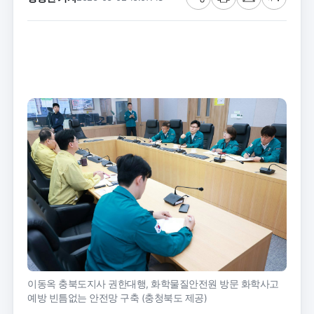
공
프
메
글
유
린
일
씨
트
크
기
이동옥 충북도지사 권한대행, 화학물질안전원 방문 화학사고
예방 빈틈없는 안전망 구축 (충청북도 제공)