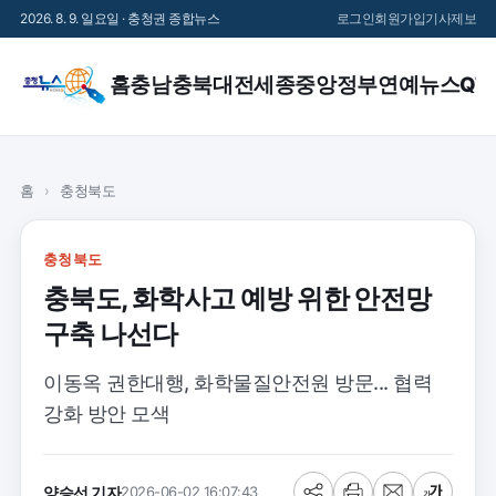
2026. 8. 9. 일요일 · 충청권 종합뉴스
로그인
회원가입
기사제보
홈
충남
충북
대전
세종
중앙정부
연예
뉴스QT
홈
›
충청북도
충청북도
충북도, 화학사고 예방 위한 안전망
구축 나선다
이동옥 권한대행, 화학물질안전원 방문... 협력
강화 방안 모색
양승선 기자
2026-06-02 16:07:43