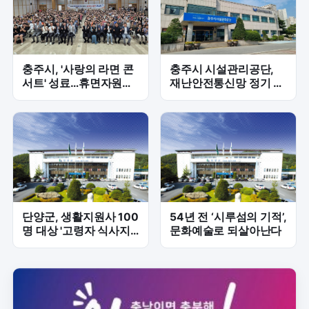
충주시, '사랑의 라면 콘
충주시 시설관리공단,
서트' 성료…휴면자원봉
재난안전통신망 정기 교
사자 400명 나눔 동참
신으로 신속 대응 역량
강화
단양군, 생활지원사 100
54년 전 ‘시루섬의 기적’,
명 대상 '고령자 식사지
문화예술로 되살아난다
원' 실무 교육 실시