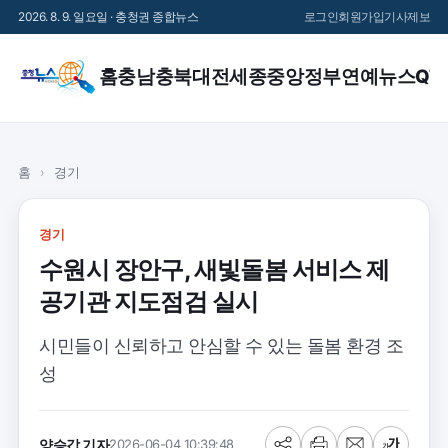
2026. 8. 9. 일요일 · 충청권 종합뉴스
로그인
회원가입
기사제보
홈
충남
충북
대전
세종
중앙정부
연예
뉴스QT
홈
›
경기
경기
수원시 장안구, 새빛돌봄 서비스 제
공기관 지도점검 실시
시민들이 신뢰하고 안심할 수 있는 돌봄 환경 조
성
양승갑 기자
2026-06-04 10:39:48