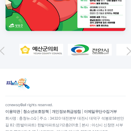
ccnewsq©all rights reserved.
이용약관
|
청소년보호정책
|
개인정보취급방침
|
이메일무단수집거부
회사명 : 충청뉴스Q | 주소 : 34320 대전본부 대전시 대덕구 석봉로58번안
길 82 (한밭아파트) 한밭아파트상가2층201호 | 본사 : 아산시 신창면 서부