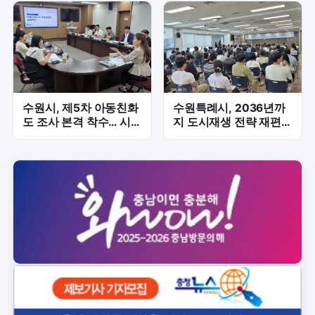
수원시, 제5차 아동친화
수원특례시, 2036년까
도 조사 본격 착수… 시민
지 도시재생 전략 재편…
체감도 6개 분야 점검
영화동 혁신지구 포함