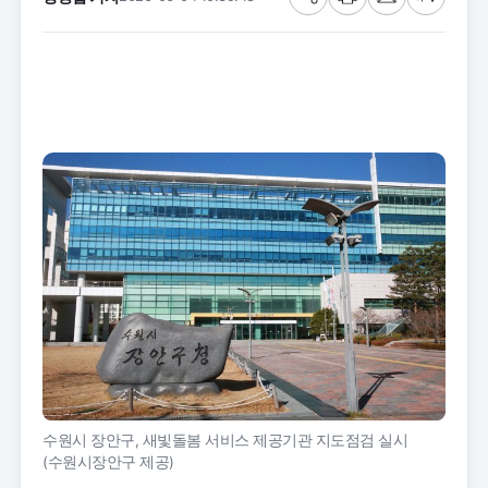
공
프
메
글
유
린
일
씨
트
크
기
수원시 장안구, 새빛돌봄 서비스 제공기관 지도점검 실시
(수원시장안구 제공)