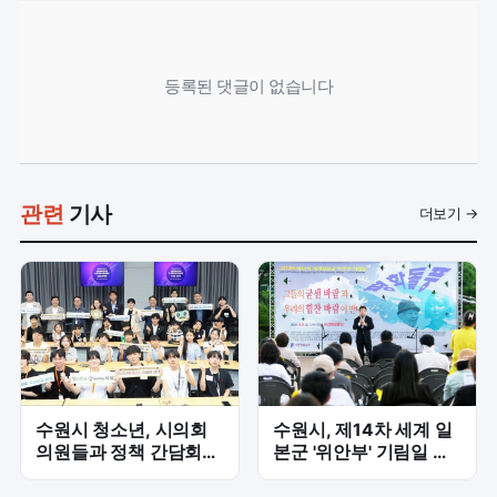
등록된 댓글이 없습니다
관련
기사
더보기 →
수원시 청소년, 시의회
수원시, 제14차 세계 일
의원들과 정책 간담회
본군 '위안부' 기림일 행
'청소년 참여 확대'
사 개최...평화 염원 울려
퍼져