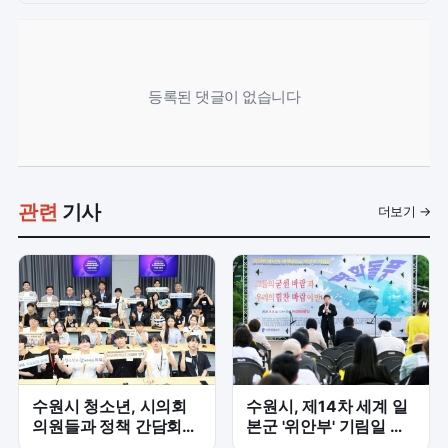
등록된 댓글이 없습니다
관련
기사
더보기 →
수원시 청소년, 시의회
수원시, 제14차 세계 일
의원들과 정책 간담회
본군 '위안부' 기림일 행
'청소년 참여 확대'
사 개최...평화 염원 울려