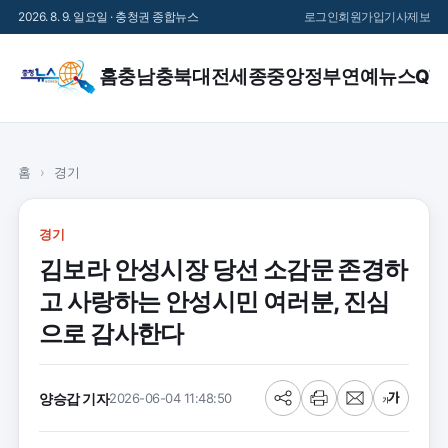
2026. 8. 9. 일요일 · 충청권 종합뉴스
로그인
회원가입
기사제보
홈
충남
충북
대전
세종
중앙정부
연예
뉴스QT
홈
›
경기
경기
김보라 안성시장 당선 소감문 존경하
고 사랑하는 안성시민 여러분, 진심
으로 감사한다
양승갑 기자
2026-06-04 11:48:50
공
프
메
글
유
린
일
씨