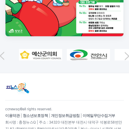
ccnewsq©all rights reserved.
이용약관
|
청소년보호정책
|
개인정보취급방침
|
이메일무단수집거부
회사명 : 충청뉴스Q | 주소 : 34320 대전본부 대전시 대덕구 석봉로58번안
길 82 (한밭아파트) 한밭아파트상가2층201호 | 본사 : 아산시 신창면 서부