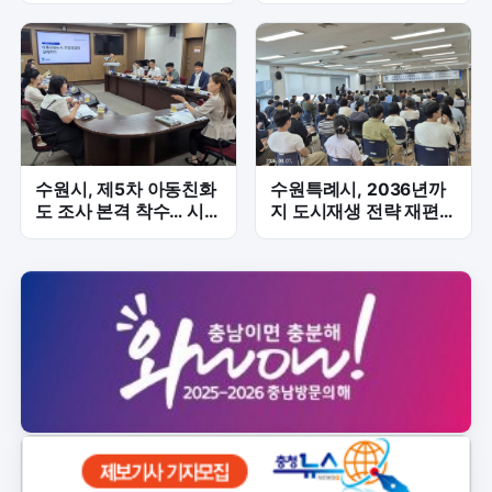
퍼져
수원시, 제5차 아동친화
수원특례시, 2036년까
도 조사 본격 착수… 시민
지 도시재생 전략 재편…
체감도 6개 분야 점검
영화동 혁신지구 포함