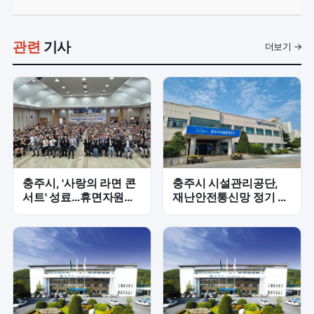
관련
기사
더보기 →
충주시, '사랑의 라면 콘
충주시 시설관리공단,
서트' 성료…휴면자원봉
재난안전통신망 정기 교
사자 400명 나눔 동참
신으로 신속 대응 역량
강화