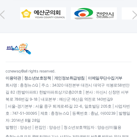
ccnewsq©all rights reserved.
이용약관
|
청소년보호정책
|
개인정보취급방침
|
이메일무단수집거부
회사명 : 충청뉴스Q | 주소 : 34320 대전본부 대전시 대덕구 석봉로58번안
길 82 (한밭아파트) 한밭아파트상가2층201호 | 본사 : 아산시 신창면 서부
북로 786번길 9-18 | 내포본부 : 예산군 예산읍 역전로 140번길9
| 서울-경기본부 : 서울 중구 퇴계로45길 22-6, 일호빌딩 205호 | 사업자번
호 : 747-51-00095 | 제호 : 충청뉴스Q | 등록번호 : 충남, 아00239 | 발행일
자: 2014년 8월 28일
발행인 : 양승선 | 편집인 : 양승선 | 청소년보호책임자 : 양승선/이월용
충청뉴스큐 모든 콘텐츠(영상,기사, 사진)는 저작권법의 보호를 받은바, 무단 전재