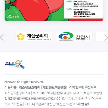
ccnewsq©all rights reserved.
이용약관
|
청소년보호정책
|
개인정보취급방침
|
이메일무단수집거부
회사명 : 충청뉴스Q | 주소 : 34320 대전본부 대전시 대덕구 석봉로58번안
길 82 (한밭아파트) 한밭아파트상가2층201호 | 본사 : 아산시 신창면 서부
북로 786번길 9-18 | 내포본부 : 예산군 예산읍 역전로 140번길9