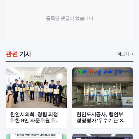
등록된 댓글이 없습니다
관련
기사
더보기 →
천안시의회, 청렴 의정
천안도시공사, 행안부
위한 9인 자문위원 위촉
경영평가 '우수기관' 3년
'본격 시동'
만에 재선정