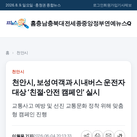
2026. 8. 9. 일요일 · 충청권 종합뉴스
로그인
회원가입
기사제보
홈
충남
충북
대전
세종
중앙정부
연예
뉴스QT
홈
›
천안시
천안시
천안시, 보성여객과 시내버스 운전자
대상 ‘친절·안전 캠페인’ 실시
교통사고 예방 및 선진 교통문화 정착 위해 맞춤
형 캠페인 진행
이월용 기자
2026-06-04 20:13:33