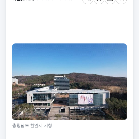
공
프
메
글
유
린
일
씨
트
크
기
충청남도 천안시 시청